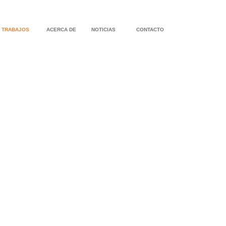
TRABAJOS
ACERCA DE
NOTICIAS
CONTACTO
OFICINAS DE LA EMPRESA AOL
OFICINAS DE
OFICINAS DE PALM PICTURES
OFICINA DE 