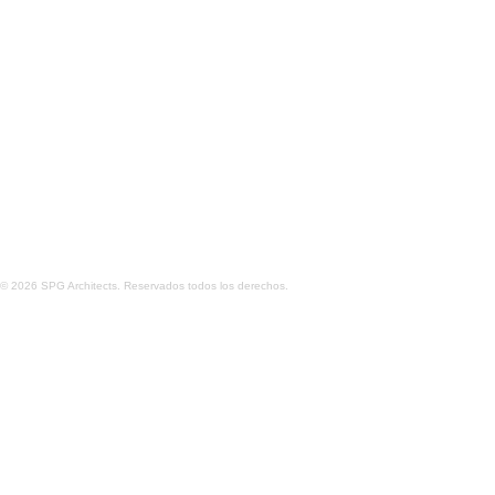
OFICINAS DE LA EMPRESA COTY
SHOWROOM DE
© 2026 SPG Architects. Reservados todos los derechos.