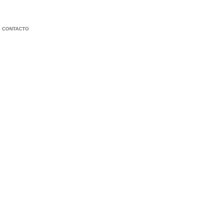
CONTACTO
KAGENO 2: UN NUEVO LUGAR PARA LA ESPERANZA
SAN JUAN ISLAND HOUSE