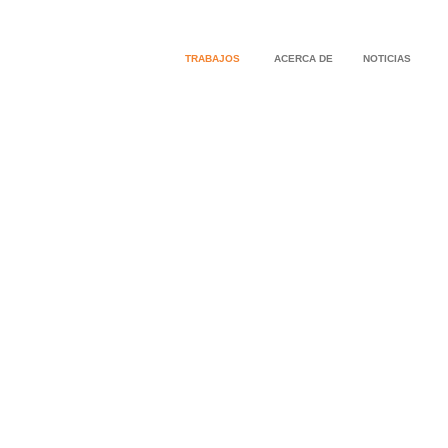
TRABAJOS
ACERCA DE
NOTICIAS
CASA MODULAR COSTERA
CASA DE CUIDADOR DE BAMBÚ