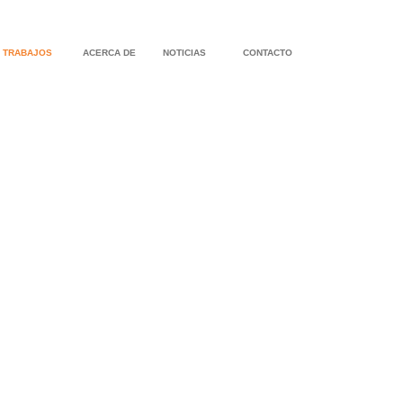
TRABAJOS
ACERCA DE
NOTICIAS
CONTACTO
RENOVACIONES EN PROPIEDAD HISTORICA
CASA EN MA
CASA DE PISCINA BEDFORD ESTATE
CASA EN EL 