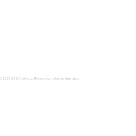
CASA TORCIDA INTERIORES
RENOVACIÓN 
© 2026 SPG Architects. Reservados todos los derechos.