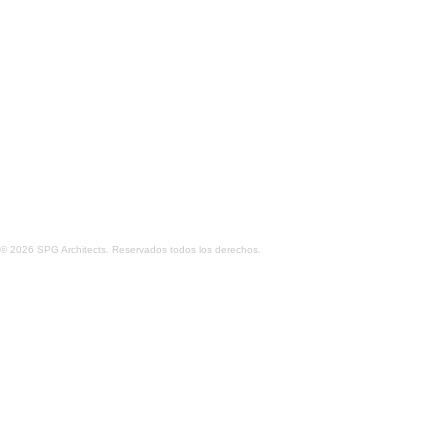
CASA TORCIDA
CASA EN PEC
© 2026 SPG Architects. Reservados todos los derechos.