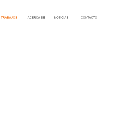
TRABAJOS
ACERCA DE
NOTICIAS
CONTACTO
RESIDENCIA LEICESTER
CASA EN MA
CASA BEACH WALK
RESIDENCIA 